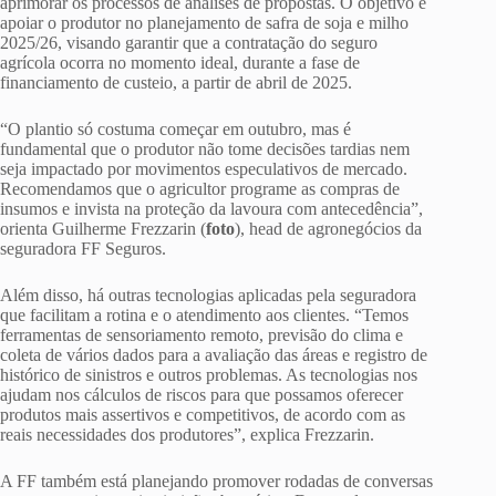
aprimorar os processos de análises de propostas. O objetivo é
apoiar o produtor no planejamento de safra de soja e milho
2025/26, visando garantir que a contratação do seguro
agrícola ocorra no momento ideal, durante a fase de
financiamento de custeio, a partir de abril de 2025.
“O plantio só costuma começar em outubro, mas é
fundamental que o produtor não tome decisões tardias nem
seja impactado por movimentos especulativos de mercado.
Recomendamos que o agricultor programe as compras de
insumos e invista na proteção da lavoura com antecedência”,
orienta Guilherme Frezzarin (
foto
), head de agronegócios da
seguradora FF Seguros.
Além disso, há outras tecnologias aplicadas pela seguradora
que facilitam a rotina e o atendimento aos clientes. “Temos
ferramentas de sensoriamento remoto, previsão do clima e
coleta de vários dados para a avaliação das áreas e registro de
histórico de sinistros e outros problemas. As tecnologias nos
ajudam nos cálculos de riscos para que possamos oferecer
produtos mais assertivos e competitivos, de acordo com as
reais necessidades dos produtores”, explica Frezzarin.
A FF também está planejando promover rodadas de conversas