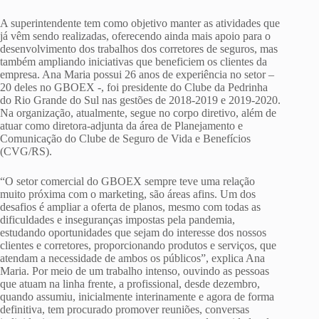
A superintendente tem como objetivo manter as atividades que
já vêm sendo realizadas, oferecendo ainda mais apoio para o
desenvolvimento dos trabalhos dos corretores de seguros, mas
também ampliando iniciativas que beneficiem os clientes da
empresa. Ana Maria possui 26 anos de experiência no setor –
20 deles no GBOEX -, foi presidente do Clube da Pedrinha
do Rio Grande do Sul nas gestões de 2018-2019 e 2019-2020.
Na organização, atualmente, segue no corpo diretivo, além de
atuar como diretora-adjunta da área de Planejamento e
Comunicação do Clube de Seguro de Vida e Benefícios
(CVG/RS).
“O setor comercial do GBOEX sempre teve uma relação
muito próxima com o marketing, são áreas afins. Um dos
desafios é ampliar a oferta de planos, mesmo com todas as
dificuldades e inseguranças impostas pela pandemia,
estudando oportunidades que sejam do interesse dos nossos
clientes e corretores, proporcionando produtos e serviços, que
atendam a necessidade de ambos os públicos”, explica Ana
Maria. Por meio de um trabalho intenso, ouvindo as pessoas
que atuam na linha frente, a profissional, desde dezembro,
quando assumiu, inicialmente interinamente e agora de forma
definitiva, tem procurado promover reuniões, conversas