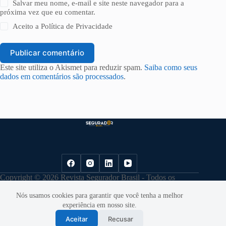
Salvar meu nome, e-mail e site neste navegador para a
próxima vez que eu comentar.
Aceito a
Política de Privacidade
Publicar comentário
Este site utiliza o Akismet para reduzir spam.
Saiba como seus
dados em comentários são processados
.
Copyright © 2026 Revista Segurador Brasil - Todos os
direitos reservados. |
Política de Privacidade
Nós usamos cookies para garantir que você tenha a melhor
experiência em nosso site.
Aceitar
Recusar
Desenvolvido por
Cloudbe