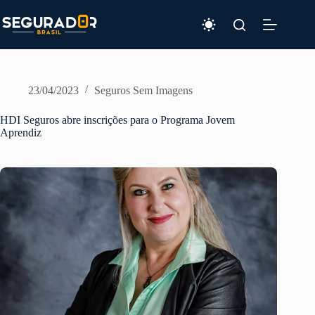
Pular
para
o
conteúdo
23/04/2023
Seguros Sem Imagens
HDI Seguros abre inscrições para o Programa Jovem
Aprendiz