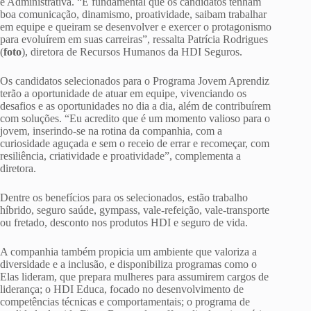
e Administrativa. “É fundamental que os candidatos tenham
boa comunicação, dinamismo, proatividade, saibam trabalhar
em equipe e queiram se desenvolver e exercer o protagonismo
para evoluírem em suas carreiras”, ressalta Patrícia Rodrigues
(
foto
), diretora de Recursos Humanos da HDI Seguros.
Os candidatos selecionados para o Programa Jovem Aprendiz
terão a oportunidade de atuar em equipe, vivenciando os
desafios e as oportunidades no dia a dia, além de contribuírem
com soluções. “Eu acredito que é um momento valioso para o
jovem, inserindo-se na rotina da companhia, com a
curiosidade aguçada e sem o receio de errar e recomeçar, com
resiliência, criatividade e proatividade”, complementa a
diretora.
Dentre os benefícios para os selecionados, estão trabalho
híbrido, seguro saúde, gympass, vale-refeição, vale-transporte
ou fretado, desconto nos produtos HDI e seguro de vida.
A companhia também propicia um ambiente que valoriza a
diversidade e a inclusão, e disponibiliza programas como o
Elas lideram, que prepara mulheres para assumirem cargos de
liderança; o HDI Educa, focado no desenvolvimento de
competências técnicas e comportamentais; o programa de