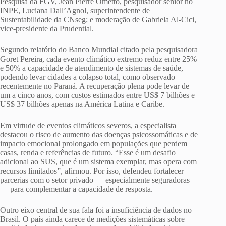
Pesquisa da FGV, Jean Pierre Ometto, pesquisador sênior no
INPE, Luciana Dall’Agnol, superintendente de
Sustentabilidade da CNseg; e moderação de Gabriela Al-Cici,
vice-presidente da Prudential.
Segundo relatório do Banco Mundial citado pela pesquisadora
Goret Pereira, cada evento climático extremo reduz entre 25%
e 50% a capacidade de atendimento de sistemas de saúde,
podendo levar cidades a colapso total, como observado
recentemente no Paraná. A recuperação plena pode levar de
um a cinco anos, com custos estimados entre US$ 7 bilhões e
US$ 37 bilhões apenas na América Latina e Caribe.
Em virtude de eventos climáticos severos, a especialista
destacou o risco de aumento das doenças psicossomáticas e de
impacto emocional prolongado em populações que perdem
casas, renda e referências de futuro. “Esse é um desafio
adicional ao SUS, que é um sistema exemplar, mas opera com
recursos limitados”, afirmou. Por isso, defendeu fortalecer
parcerias com o setor privado — especialmente seguradoras
— para complementar a capacidade de resposta.
Outro eixo central de sua fala foi a insuficiência de dados no
Brasil. O país ainda carece de medições sistemáticas sobre