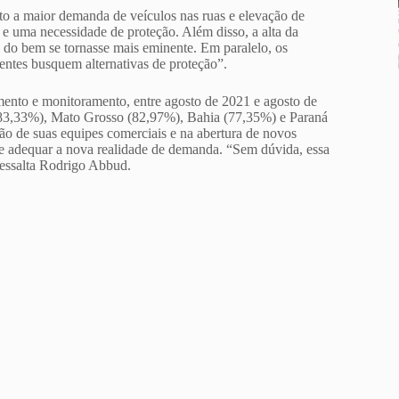
o a maior demanda de veículos nas ruas e elevação de
 e uma necessidade de proteção. Além disso, a alta da
do bem se tornasse mais eminente. Em paralelo, os
entes busquem alternativas de proteção”.
mento e monitoramento, entre agosto de 2021 e agosto de
(83,33%), Mato Grosso (82,97%), Bahia (77,35%) e Paraná
ão de suas equipes comerciais e na abertura de novos
 se adequar a nova realidade de demanda. “Sem dúvida, essa
essalta Rodrigo Abbud.