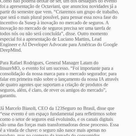
Como não poderia deixar de ser, um dos destaques do evento
foi a apresentação de Octaviani, que anunciou novidades já a
partir do semestre que vem. “Criaremos um grupo de trabalho,
que será o mais plural possível, para pensar essa nova fase do
incentivo da Susep à inovação no mercado de seguros. A
inovação no mercado de seguros precisa ser uma tarefa de
todos nós ou não será concluída”, disse. Outro momento
especial foi a apresentação de Luciano Martins, Lead
Engineer e AI Developer Advocate para Américas do Google
DeepMind.
Para Rafael Rodrigues, General Manager Latam do
InsureMO, o evento foi um sucesso. “Foi importante para a
consolidação da nossa marca para o mercado segurador; para
falar em primeira mão sobre o lançamento da nossa IA através
de quatro agentes que suportam a criação de produtos de
seguros, além, é claro, de rever os amigos do mercado”,
garantiu.
Já Marcelo Biasoli, CEO da 123Seguro no Brasil, disse que
“esse evento é um espaço fundamental para refletirmos sobre
como o setor de seguros está evoluindo, e os canais digitais
são uma das forças mais transformadoras desse processo. Essa
é a virada de chave: o seguro não nasce mais apenas no
produto, mas no contexto da jornada do consumidor.