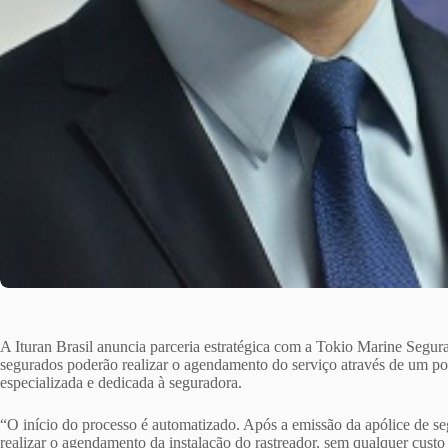
A Ituran Brasil anuncia parceria estratégica com a Tokio Marine Segura
segurados poderão realizar o agendamento do serviço através de um po
especializada e dedicada à seguradora.
“O início do processo é automatizado. Após a emissão da apólice de seg
realizar o agendamento da instalação do rastreador, sem qualquer custo 