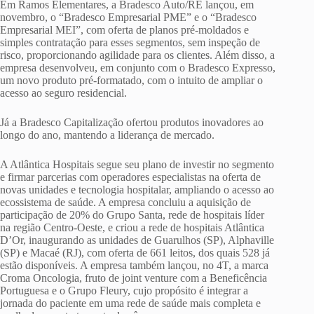
Em Ramos Elementares, a Bradesco Auto/RE lançou, em
novembro, o “Bradesco Empresarial PME” e o “Bradesco
Empresarial MEI”, com oferta de planos pré-moldados e
simples contratação para esses segmentos, sem inspeção de
risco, proporcionando agilidade para os clientes. Além disso, a
empresa desenvolveu, em conjunto com o Bradesco Expresso,
um novo produto pré-formatado, com o intuito de ampliar o
acesso ao seguro residencial.
Já a Bradesco Capitalização ofertou produtos inovadores ao
longo do ano, mantendo a liderança de mercado.
A Atlântica Hospitais segue seu plano de investir no segmento
e firmar parcerias com operadores especialistas na oferta de
novas unidades e tecnologia hospitalar, ampliando o acesso ao
ecossistema de saúde. A empresa concluiu a aquisição de
participação de 20% do Grupo Santa, rede de hospitais líder
na região Centro-Oeste, e criou a rede de hospitais Atlântica
D’Or, inaugurando as unidades de Guarulhos (SP), Alphaville
(SP) e Macaé (RJ), com oferta de 661 leitos, dos quais 528 já
estão disponíveis. A empresa também lançou, no 4T, a marca
Croma Oncologia, fruto de joint venture com a Beneficência
Portuguesa e o Grupo Fleury, cujo propósito é integrar a
jornada do paciente em uma rede de saúde mais completa e