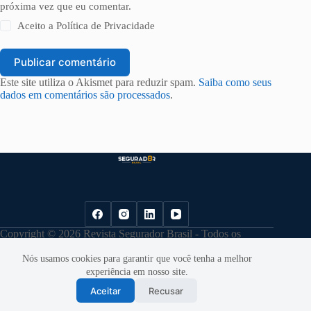
próxima vez que eu comentar.
Aceito a
Política de Privacidade
Publicar comentário
Este site utiliza o Akismet para reduzir spam.
Saiba como seus
dados em comentários são processados
.
Copyright © 2026 Revista Segurador Brasil - Todos os
direitos reservados. |
Política de Privacidade
Nós usamos cookies para garantir que você tenha a melhor
experiência em nosso site.
Aceitar
Recusar
Desenvolvido por
Cloudbe