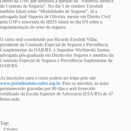
Direito da USP, que abordará a questão da “Natureza Jurídica
do Contrato de Seguros”. No dia 5 de outubro Tzirulnik
também falará sobre “Modalidades de Seguros”. Já a
advogada Inaê Siqueira de Oliveira, mestre em Direito Civil
pela USP e associada do IBDS falará no dia 9/9 sobre a
regulamentação do setor de seguros.
O curso será coordenado por Ricardo Einsfeld Villar,
presidente da Comissão Especial de Seguros e Previdência
Complementar da OAB/RS, e Jaqueline Wichineski Santos,
advogada pós-graduada em Direito dos Seguros e membro da
Comissão Especial de Seguros e Previdência Suplementar da
OAB/RS.
As inscrições para o curso podem ser feitas pelo site
www.portaldoaluno.oabrs.org.br
. Para os inscritos, as aulas
permanecerão gravadas por 90 dias e será fornecido
certificado da Escola Superior de Advocacia (ESA/RS) de 47
horas-aula.
Tags
#
#oabrs