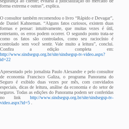
segurança ao cliente; evitaria a judicialização do mercado de
forma extrema e outras”, explica.
O consultor também recomendou o livro “Rápido e Devagar”,
de Daniel Kahneman. “Alguns fatos curiosos, existem duas
formas e pensar: intuitivamente, que muitas vezes é útil,
entretanto, os erros podem ocorrer. O segundo ponto trata-se
como os fatos são controlados, como seu raciocínio é
controlado sem você sentir. Vale muito a leitura”, conclui.
Confira a edição completa em:
http://www.sindsegsp.org.br/site/sindsegsp-tv-video.aspx?
id=22
Apresentado pelo jornalista Paulo Alexandre e pelo consultor
de economia Francisco Galiza, o programa Panorama do
Seguro é exibido duas vezes por mês, com convidados
especiais, dicas de leitura, análise da economia e do setor de
seguros. Todas as edições do Panorama podem ser conferidas
no link
http://www.sindsegsp.org.br/site/sindsegsp-tv-
video.aspx?id=5
.