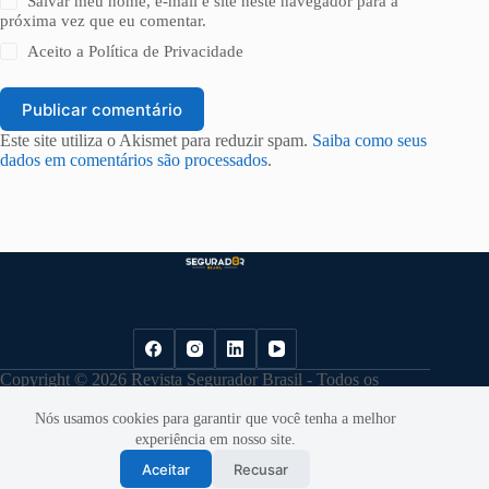
Salvar meu nome, e-mail e site neste navegador para a
próxima vez que eu comentar.
Aceito a
Política de Privacidade
Publicar comentário
Este site utiliza o Akismet para reduzir spam.
Saiba como seus
dados em comentários são processados
.
Copyright © 2026 Revista Segurador Brasil - Todos os
direitos reservados. |
Política de Privacidade
Nós usamos cookies para garantir que você tenha a melhor
experiência em nosso site.
Aceitar
Recusar
Desenvolvido por
Cloudbe