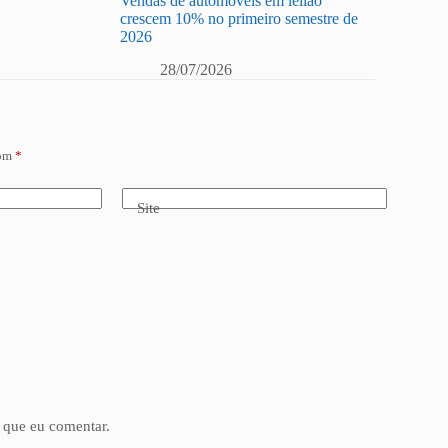
Vendas de automóveis em leilão
crescem 10% no primeiro semestre de
2026
28/07/2026
com
*
Site
 que eu comentar.