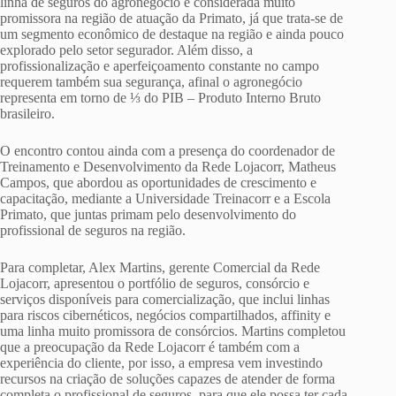
linha de seguros do agronegócio é considerada muito
promissora na região de atuação da Primato, já que trata-se de
um segmento econômico de destaque na região e ainda pouco
explorado pelo setor segurador. Além disso, a
profissionalização e aperfeiçoamento constante no campo
requerem também sua segurança, afinal o agronegócio
representa em torno de ⅓ do PIB – Produto Interno Bruto
brasileiro.
O encontro contou ainda com a presença do coordenador de
Treinamento e Desenvolvimento da Rede Lojacorr, Matheus
Campos, que abordou as oportunidades de crescimento e
capacitação, mediante a Universidade Treinacorr e a Escola
Primato, que juntas primam pelo desenvolvimento do
profissional de seguros na região.
Para completar, Alex Martins, gerente Comercial da Rede
Lojacorr, apresentou o portfólio de seguros, consórcio e
serviços disponíveis para comercialização, que inclui linhas
para riscos cibernéticos, negócios compartilhados, affinity e
uma linha muito promissora de consórcios. Martins completou
que a preocupação da Rede Lojacorr é também com a
experiência do cliente, por isso, a empresa vem investindo
recursos na criação de soluções capazes de atender de forma
completa o profissional de seguros, para que ele possa ter cada