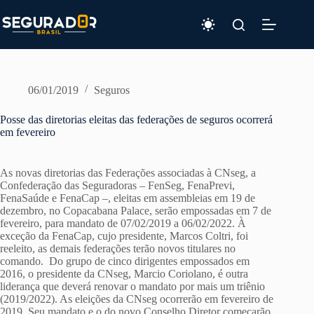
Pular
para
o
conteúdo
06/01/2019
Seguros
Posse das diretorias eleitas das federações de seguros ocorrerá
em fevereiro
As novas diretorias das Federações associadas à CNseg, a
Confederação das Seguradoras – FenSeg, FenaPrevi,
FenaSaúde e FenaCap –, eleitas em assembleias em 19 de
dezembro, no Copacabana Palace, serão empossadas em 7 de
fevereiro, para mandato de 07/02/2019 a 06/02/2022. À
exceção da FenaCap, cujo presidente, Marcos Coltri, foi
reeleito, as demais federações terão novos titulares no
comando. Do grupo de cinco dirigentes empossados em
2016, o presidente da CNseg, Marcio Coriolano, é outra
liderança que deverá renovar o mandato por mais um triênio
(2019/2022). As eleições da CNseg ocorrerão em fevereiro de
2019. Seu mandato e o do novo Conselho Diretor começarão