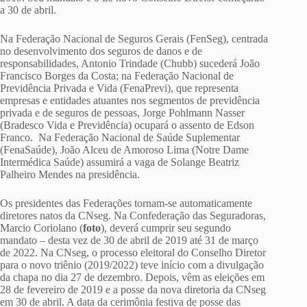
a 30 de abril.
Na Federação Nacional de Seguros Gerais (FenSeg), centrada
no desenvolvimento dos seguros de danos e de
responsabilidades, Antonio Trindade (Chubb) sucederá João
Francisco Borges da Costa; na Federação Nacional de
Previdência Privada e Vida (FenaPrevi), que representa
empresas e entidades atuantes nos segmentos de previdência
privada e de seguros de pessoas, Jorge Pohlmann Nasser
(Bradesco Vida e Previdência) ocupará o assento de Edson
Franco. Na Federação Nacional de Saúde Suplementar
(FenaSaúde), João Alceu de Amoroso Lima (Notre Dame
Intermédica Saúde) assumirá a vaga de Solange Beatriz
Palheiro Mendes na presidência.
Os presidentes das Federações tornam-se automaticamente
diretores natos da CNseg. Na Confederação das Seguradoras,
Marcio Coriolano (
foto
), deverá cumprir seu segundo
mandato – desta vez de 30 de abril de 2019 até 31 de março
de 2022. Na CNseg, o processo eleitoral do Conselho Diretor
para o novo triênio (2019/2022) teve início com a divulgação
da chapa no dia 27 de dezembro. Depois, vêm as eleições em
28 de fevereiro de 2019 e a posse da nova diretoria da CNseg
em 30 de abril. A data da cerimônia festiva de posse das