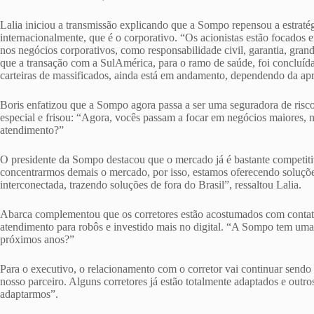
Lalia iniciou a transmissão explicando que a Sompo repensou a estraté
internacionalmente, que é o corporativo. “Os acionistas estão focados 
nos negócios corporativos, como responsabilidade civil, garantia, grande
que a transação com a SulAmérica, para o ramo de saúde, foi concluí
carteiras de massificados, ainda está em andamento, dependendo da ap
Boris enfatizou que a Sompo agora passa a ser uma seguradora de ris
especial e frisou: “Agora, vocês passam a focar em negócios maiores,
atendimento?”
O presidente da Sompo destacou que o mercado já é bastante competit
concentrarmos demais o mercado, por isso, estamos oferecendo soluçõe
interconectada, trazendo soluções de fora do Brasil”, ressaltou Lalia.
Abarca complementou que os corretores estão acostumados com contato
atendimento para robôs e investido mais no digital. “A Sompo tem uma
próximos anos?”
Para o executivo, o relacionamento com o corretor vai continuar sendo
nosso parceiro. Alguns corretores já estão totalmente adaptados e outros
adaptarmos”.