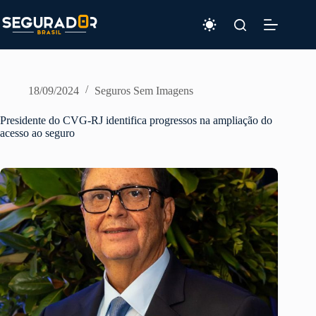
Pular
para
o
conteúdo
18/09/2024
Seguros Sem Imagens
Presidente do CVG-RJ identifica progressos na ampliação do
acesso ao seguro