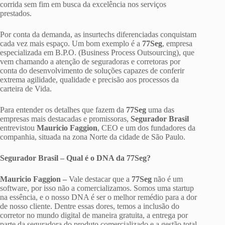
corrida sem fim em busca da excelência nos serviços
prestados.
Por conta da demanda, as insurtechs diferenciadas conquistam
cada vez mais espaço. Um bom exemplo é a
77Seg
, empresa
especializada em B.P.O. (Business Process Outsourcing), que
vem chamando a atenção de seguradoras e corretoras por
conta do desenvolvimento de soluções capazes de conferir
extrema agilidade, qualidade e precisão aos processos da
carteira de Vida.
Para entender os detalhes que fazem da
77Seg
uma das
empresas mais destacadas e promissoras,
Segurador Brasil
entrevistou
Mauricio Faggion
, CEO e um dos fundadores da
companhia, situada na zona Norte da cidade de São Paulo.
Segurador Brasil – Qual é o DNA da 77Seg?
Mauricio Faggion –
Vale destacar que a
77Seg
não é um
software, por isso não a comercializamos. Somos uma startup
na essência, e o nosso DNA é ser o melhor remédio para a dor
de nosso cliente. Dentre essas dores, temos a inclusão do
corretor no mundo digital de maneira gratuita, a entrega por
parte da seguradora do produto comercializado e a gestão total