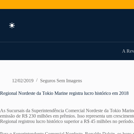
Pular
para
o
conteúdo
A Rev
12/02/2019
Seguros Sem Imagens
Regional Nordeste da Tokio Marine registra lucro histórico em 2018
As Sucursais da Superintendência Comercial Nordeste da Tokio Mari
emissão de R$ 230 milhões em prêmios. Isso representa um crescimento
Regional registrou lucro histórico superior a R$ 45 milhões no período.
Para o Superintendente Comercial Nordeste, Ronaldo Dalcin, os bons re