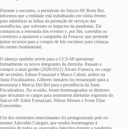
Durante o encontro, o presidente do Sincor-SP, Boris Ber,
informou que a entidade está trabalhando em várias frentes
para minimizar as falhas da prestação de serviços das
assistências, que sofreram os impactos da pandemia. Ele
comunicou a retomada dos eventos e, por fim, convidou os
corretores a apoiarem a campanha da Fenacor, que pretende
juntar recursos para a compra de kits escolares para crianças
do ensino fundamental.
O almoço também serviu para o CCS-SP apresentar
formalmente os novos integrantes da diretoria. Passam a
compor a atual gestão (2020/2022) Álvaro Fonseca, no cargo
de secretário, Edmar Fonazzari e Marco Cabral, ambos na
Junta Fiscalizadora. Gilberto Januário foi remanejado para a
tesouraria e Marcia Del Bel para a presidência da Junta
Fiscalizadora. Na ocasião, foram homenageados os diretores
que deixaram os cargos para assumirem diretorias regionais do
Sincor-SP: Ednir Fornazzari, Nilson Moraes e Ivone Elise
Gonoretske.
Um dos momentos emocionantes foi protagonizado pelo ex-
mentor Adevaldo Calegari, que rendeu homenagens à
memória de todos os associados falecidos durante a pandemia.