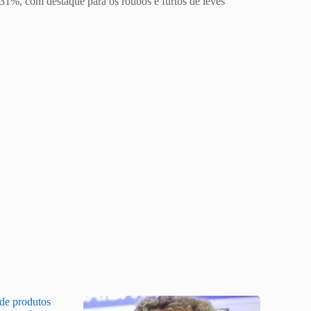
,31%, com destaque para os roubos e furtos de leves
 de produtos