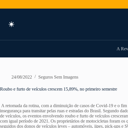
Pular
para
o
conteúdo
A Rev
24/08/2022
Seguros Sem Imagens
Roubo e furto de veículos crescem 15,89%, no primeiro semestre
A retomada da rotina, com a diminuição de casos de Covid-19 e o fim d
insegurança para transitar pelas ruas e estradas do Brasil. Segundo da
de veículos, os eventos envolvendo roubo e furto de veículos crescer
com igual período de 2021. Os proprietários de motocicletas foram os 
seguidos dos donos de veículos leves – automóveis, jipes, pick-ups e