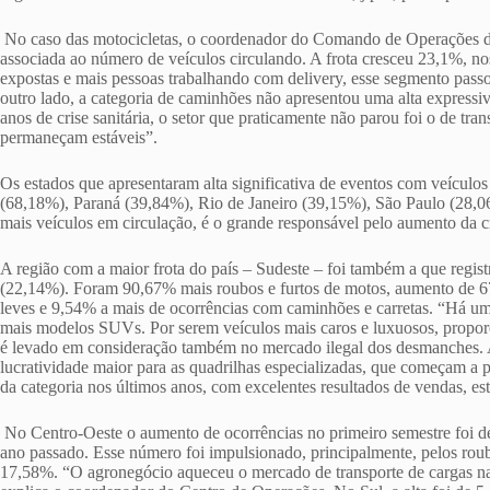
No caso das motocicletas, o coordenador do Comando de Operações do 
associada ao número de veículos circulando. A frota cresceu 23,1%, n
expostas e mais pessoas trabalhando com delivery, esse segmento passo
outro lado, a categoria de caminhões não apresentou uma alta expressi
anos de crise sanitária, o setor que praticamente não parou foi o de tr
permaneçam estáveis”.
Os estados que apresentaram alta significativa de eventos com veículo
(68,18%), Paraná (39,84%), Rio de Janeiro (39,15%), São Paulo (28,0
mais veículos em circulação, é o grande responsável pelo aumento da cr
A região com a maior frota do país – Sudeste – foi também a que regist
(22,14%). Foram 90,67% mais roubos e furtos de motos, aumento de 
leves e 9,54% a mais de ocorrências com caminhões e carretas. “Há uma
mais modelos SUVs. Por serem veículos mais caros e luxuosos, proporc
é levado em consideração também no mercado ilegal dos desmanches. A
lucratividade maior para as quadrilhas especializadas, que começam a p
da categoria nos últimos anos, com excelentes resultados de vendas, es
No Centro-Oeste o aumento de ocorrências no primeiro semestre foi d
ano passado. Esse número foi impulsionado, principalmente, pelos roub
17,58%. “O agronegócio aqueceu o mercado de transporte de cargas na