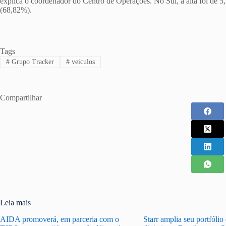
explica o coordenador do Centro de Operações. No Sul, a alta foi de 5
(68,82%).
Tags
#
Grupo Tracker
#
veiculos
Compartilhar
Leia mais
AIDA promoverá, em parceria com o
Starr amplia seu portfólio