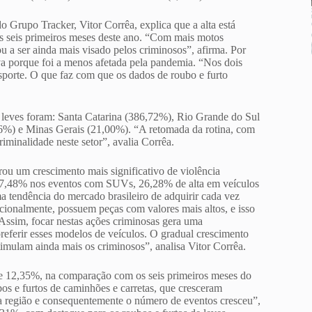
Grupo Tracker, Vitor Corrêa, explica que a alta está
os seis primeiros meses deste ano. “Com mais motos
u a ser ainda mais visado pelos criminosos”, afirma. Por
va porque foi a menos afetada pela pandemia. “Nos dois
ansporte. O que faz com que os dados de roubo e furto
s leves foram: Santa Catarina (386,72%), Rio Grande do Sul
6%) e Minas Gerais (21,00%). “A retomada da rotina, com
iminalidade neste setor”, avalia Corrêa.
rou um crescimento mais significativo de violência
67,48% nos eventos com SUVs, 26,28% de alta em veículos
 tendência do mercado brasileiro de adquirir cada vez
ionalmente, possuem peças com valores mais altos, e isso
ssim, focar nestas ações criminosas gera uma
referir esses modelos de veículos. O gradual crescimento
timulam ainda mais os criminosos”, analisa Vitor Corrêa.
e 12,35%, na comparação com os seis primeiros meses do
os e furtos de caminhões e carretas, que cresceram
 região e consequentemente o número de eventos cresceu”,