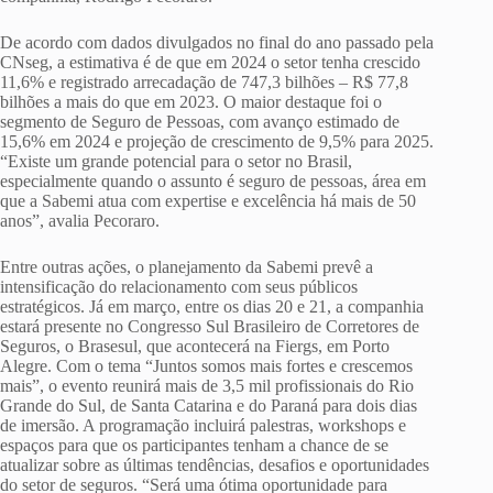
De acordo com dados divulgados no final do ano passado pela
CNseg, a estimativa é de que em 2024 o setor tenha crescido
11,6% e registrado arrecadação de 747,3 bilhões – R$ 77,8
bilhões a mais do que em 2023. O maior destaque foi o
segmento de Seguro de Pessoas, com avanço estimado de
15,6% em 2024 e projeção de crescimento de 9,5% para 2025.
“Existe um grande potencial para o setor no Brasil,
especialmente quando o assunto é seguro de pessoas, área em
que a Sabemi atua com expertise e excelência há mais de 50
anos”, avalia Pecoraro.
Entre outras ações, o planejamento da Sabemi prevê a
intensificação do relacionamento com seus públicos
estratégicos. Já em março, entre os dias 20 e 21, a companhia
estará presente no Congresso Sul Brasileiro de Corretores de
Seguros, o Brasesul, que acontecerá na Fiergs, em Porto
Alegre. Com o tema “Juntos somos mais fortes e crescemos
mais”, o evento reunirá mais de 3,5 mil profissionais do Rio
Grande do Sul, de Santa Catarina e do Paraná para dois dias
de imersão. A programação incluirá palestras, workshops e
espaços para que os participantes tenham a chance de se
atualizar sobre as últimas tendências, desafios e oportunidades
do setor de seguros. “Será uma ótima oportunidade para