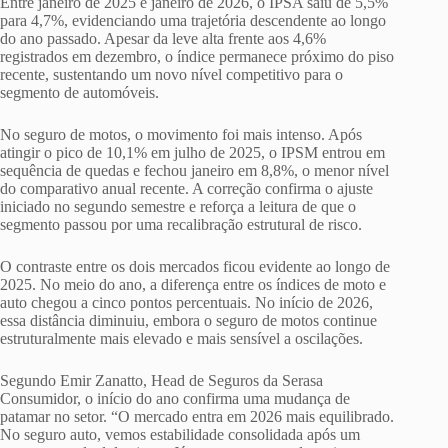
Entre janeiro de 2025 e janeiro de 2026, o IPSA saiu de 5,5%
para 4,7%, evidenciando uma trajetória descendente ao longo
do ano passado. Apesar da leve alta frente aos 4,6%
registrados em dezembro, o índice permanece próximo do piso
recente, sustentando um novo nível competitivo para o
segmento de automóveis.
No seguro de motos, o movimento foi mais intenso. Após
atingir o pico de 10,1% em julho de 2025, o IPSM entrou em
sequência de quedas e fechou janeiro em 8,8%, o menor nível
do comparativo anual recente. A correção confirma o ajuste
iniciado no segundo semestre e reforça a leitura de que o
segmento passou por uma recalibração estrutural de risco.
O contraste entre os dois mercados ficou evidente ao longo de
2025. No meio do ano, a diferença entre os índices de moto e
auto chegou a cinco pontos percentuais. No início de 2026,
essa distância diminuiu, embora o seguro de motos continue
estruturalmente mais elevado e mais sensível a oscilações.
Segundo Emir Zanatto, Head de Seguros da Serasa
Consumidor, o início do ano confirma uma mudança de
patamar no setor. “O mercado entra em 2026 mais equilibrado.
No seguro auto, vemos estabilidade consolidada após um