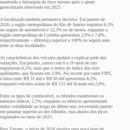
mantendo a hierarquia de risco mesmo após o ajuste
generalizado observado em 2025.
A localização também permanece decisiva. Em janeiro de
2026, a região metropolitana do Rio de Janeiro registrou 6,3%
no seguro de automóveis e 12,3% no de motos, enquanto a
região metropolitana de Curitiba apresentou 2,9% e 7,8%,
respectivamente – diferença superior a 100% no seguro auto
entre as duas localidades.
As características dos veículos ajudam a explicar parte das
variações. Em janeiro, carros com 6 a 10 anos de uso
registraram 6,1%, mais que o dobro do índice dos zero
quilômetro, que ficaram em 2,9%. No recorte por valor FIPE,
a faixa entre R$ 31 mil e R$ 50 mil apresentou 8,2%,
enquanto veículos acima de R$ 151 mil ficaram em 2,8%.
Entre os tipos de combustível, os híbridos mantiveram os
menores índices, 2,5%, enquanto os elétricos apresentaram
maior volatilidade ao longo do último ano, encerrando janeiro
em patamar superior ao dos híbridos, mas abaixo dos picos
registrados no meio de 2025.
Para Zanatto, o início de 2026 sinaliza uma nova base de