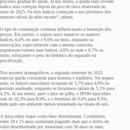
processo gradual de ajuste. Já nas motos, a queda mais recente
indica uma correção depois do pico de risco observado no
meio de 2025. Os dois índices começam o ano próximos dos
menores níveis da série recente”, afirma.
O tipo de contratação continua influenciando a formação dos
preços. Em janeiro, o seguro novo manteve os maiores
índices, 6,0% no auto e 9,6% na moto, enquanto as
renovações, especialmente com a mesma corretora,
registraram valores mais baixos, 4,0% no auto e 6,7% na
moto, reforçando o peso do histórico do segurado na
precificação.
Nos recortes demográficos, o segundo semestre de 2025
marcou queda consistente para homens e mulheres. No seguro
auto, os índices masculinos recuaram de 5,7% para 4,9% no
período analisado, enquanto os femininos caíram de 5,1% para
4,3%. Já nas motos, após o pico de julho, o IPSM masculino
saiu de 10,3% para 8,9%, e o feminino de 9,6% para 8,5%,
indicando um ambiente menos tensionado na virada do ano.
A faixa etária segue como fator determinante. Condutores
entre 18 e 25 anos continuam pagando mais que o dobro do
valor desembolsado por motoristas com 56 anos ou mais,