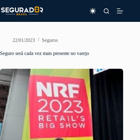
Pular
para
o
conteúdo
22/01/2023
Seguros
Seguro será cada vez mais presente no varejo