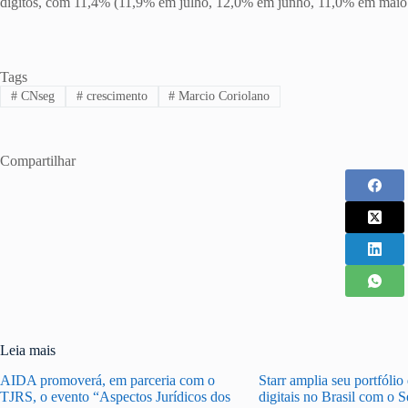
dígitos, com 11,4% (11,9% em julho, 12,0% em junho, 11,0% em maio 
Tags
#
CNseg
#
crescimento
#
Marcio Coriolano
Compartilhar
Leia mais
AIDA promoverá, em parceria com o
Starr amplia seu portfólio
TJRS, o evento “Aspectos Jurídicos dos
digitais no Brasil com o 