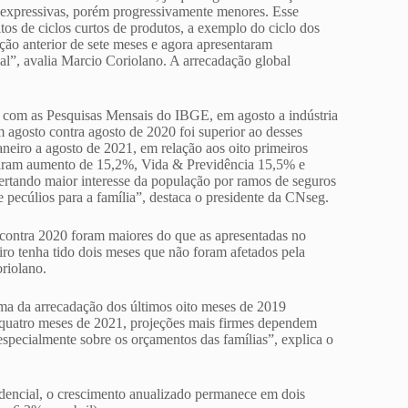
s expressivas, porém progressivamente menores. Esse
os de ciclos curtos de produtos, a exemplo do ciclo dos
o anterior de sete meses e agora apresentaram
l”, avalia Marcio Coriolano. A arrecadação global
o com as Pesquisas Mensais do IBGE, em agosto a indústria
 agosto contra agosto de 2020 foi superior ao desses
aneiro a agosto de 2021, em relação aos oito primeiros
aram aumento de 15,2%, Vida & Previdência 15,5% e
pertando maior interesse da população por ramos de seguros
e pecúlios para a família”, destaca o presidente da CNseg.
contra 2020 foram maiores do que as apresentadas no
o tenha tido dois meses que não foram afetados pela
oriolano.
ima da arrecadação dos últimos oito meses de 2019
 quatro meses de 2021, projeções mais firmes dependem
 especialmente sobre os orçamentos das famílias”, explica o
ndencial, o crescimento anualizado permanece em dois