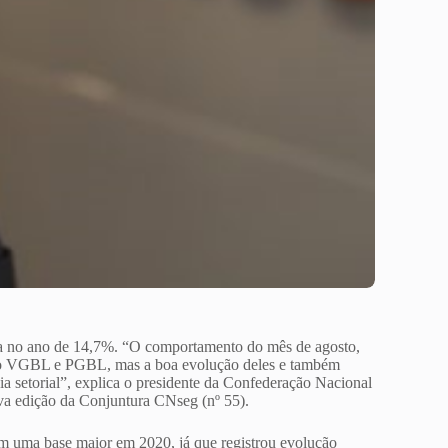
da no ano de 14,7%. “O comportamento do mês de agosto,
ação VGBL e PGBL, mas a boa evolução deles e também
ia setorial”, explica o presidente da Confederação Nacional
ova edição da Conjuntura CNseg (nº 55).
om uma base maior em 2020, já que registrou evolução