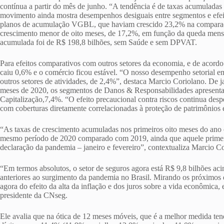
contínua a partir do mês de junho. “A tendência é de taxas acumulada
movimento ainda mostra desempenhos desiguais entre segmentos e efeit
planos de acumulação VGBL, que haviam crescido 23,2% na comparaçã
crescimento menor de oito meses, de 17,2%, em função da queda mensa
acumulada foi de R$ 198,8 bilhões, sem Saúde e sem DPVAT.
Para efeitos comparativos com outros setores da economia, e de acord
caiu 0,6% e o comércio ficou estável. “O nosso desempenho setorial em
outros setores de atividades, de 2,4%”, destaca Marcio Coriolano. De j
meses de 2020, os segmentos de Danos & Responsabilidades apresent
Capitalização,7,4%. “O efeito precaucional contra riscos continua des
com coberturas diretamente correlacionadas à proteção de patrimônios 
“As taxas de crescimento acumuladas nos primeiros oito meses do ano 
mesmo período de 2020 comparado com 2019, ainda que aquele primeir
declaração da pandemia – janeiro e fevereiro”, contextualiza Marcio C
“Em termos absolutos, o setor de seguros agora está R$ 9,8 bilhões ac
anteriores ao surgimento da pandemia no Brasil. Mirando os próximos
agora do efeito da alta da inflação e dos juros sobre a vida econômica,
presidente da CNseg.
Ele avalia que na ótica de 12 meses móveis, que é a melhor medida te