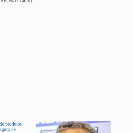
e 6,3% em abril).
 de produtos
Seguro de