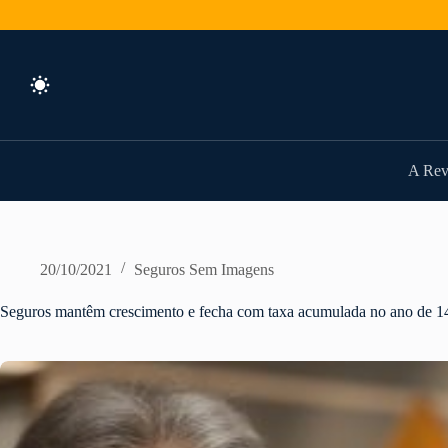
Pular
para
o
conteúdo
A Rev
20/10/2021
Seguros Sem Imagens
Seguros mantêm crescimento e fecha com taxa acumulada no ano de 