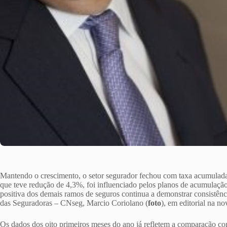
Mantendo o crescimento, o setor segurador fechou com taxa acumula
que teve redução de 4,3%, foi influenciado pelos planos de acumul
positiva dos demais ramos de seguros continua a demonstrar consistênc
das Seguradoras – CNseg, Marcio Coriolano (
foto
), em editorial na n
Os dados dos oito primeiros meses do ano já refletem a comparação c