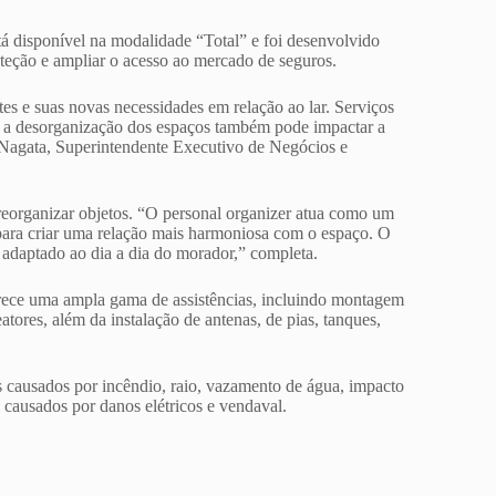
stá disponível na modalidade “Total” e foi desenvolvido
oteção e ampliar o acesso ao mercado de seguros.
tes e suas novas necessidades em relação ao lar. Serviços
s a desorganização dos espaços também pode impactar a
on Nagata, Superintendente Executivo de Negócios e
reorganizar objetos. “O personal organizer atua como um
, para criar uma relação mais harmoniosa com o espaço. O
 adaptado ao dia a dia do morador,” completa.
erece uma ampla gama de assistências, incluindo montagem
atores, além da instalação de antenas, de pias, tanques,
 causados por incêndio, raio, vazamento de água, impacto
 causados por danos elétricos e vendaval.