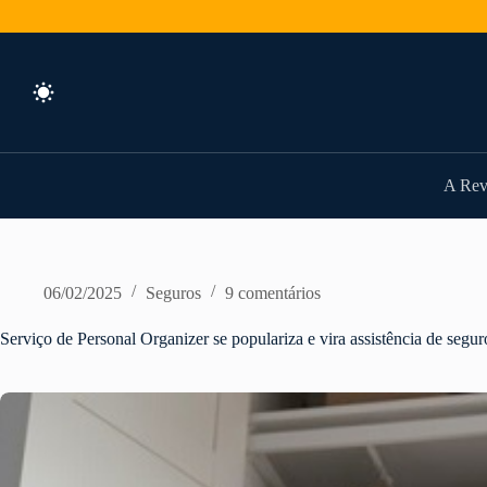
Pular
para
o
conteúdo
A Rev
06/02/2025
Seguros
9 comentários
Serviço de Personal Organizer se populariza e vira assistência de segur