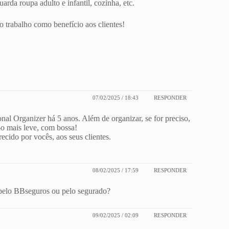
arda roupa adulto e infantil, cozinha, etc.
 trabalho como benefício aos clientes!
07/02/2025 / 18:43
RESPONDER
nal Organizer há 5 anos. Além de organizar, se for preciso,
o mais leve, com bossa!
recido por vocês, aos seus clientes.
08/02/2025 / 17:59
RESPONDER
 pelo BBseguros ou pelo segurado?
09/02/2025 / 02:09
RESPONDER