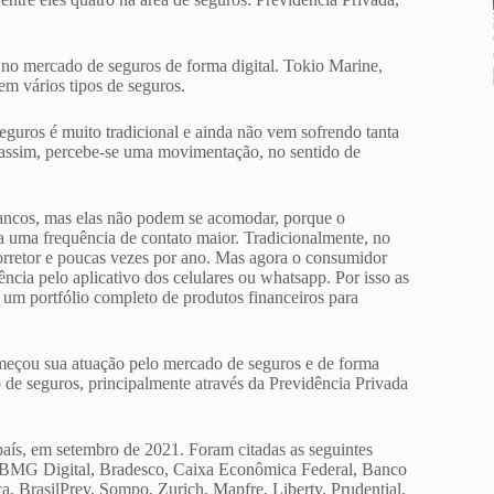
 no mercado de seguros de forma digital. Tokio Marine,
m vários tipos de seguros.
eguros é muito tradicional e ainda não vem sofrendo tanta
assim, percebe-se uma movimentação, no sentido de
 bancos, mas elas não podem se acomodar, porque o
a uma frequência de contato maior. Tradicionalmente, no
corretor e poucas vezes por ano. Mas agora o consumidor
ncia pelo aplicativo dos celulares ou whatsapp. Por isso as
 um portfólio completo de produtos financeiros para
omeçou sua atuação pelo mercado de seguros e de forma
o de seguros, principalmente através da Previdência Privada
aís, em setembro de 2021. Foram citadas as seguintes
, BMG Digital, Bradesco, Caixa Econômica Federal, Banco
a, BrasilPrev, Sompo, Zurich, Mapfre, Liberty, Prudential,