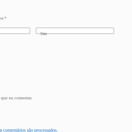
com
*
Site
 que eu comentar.
m comentários são processados
.