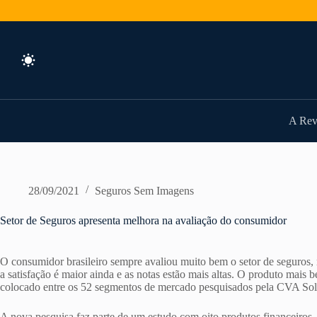
Pular
para
o
conteúdo
A Rev
28/09/2021
Seguros Sem Imagens
Setor de Seguros apresenta melhora na avaliação do consumidor
O consumidor brasileiro sempre avaliou muito bem o setor de seguros, 
a satisfação é maior ainda e as notas estão mais altas. O produto mais 
colocado entre os 52 segmentos de mercado pesquisados pela CVA Sol
A nova pesquisa faz parte de um estudo com oito produtos financeiros, 