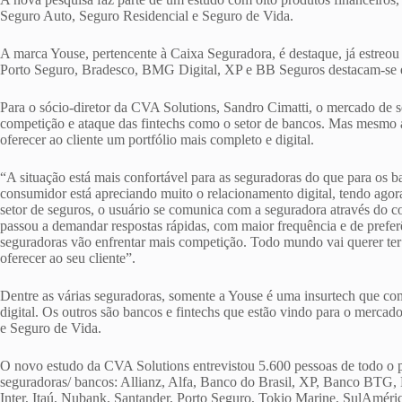
Seguro Auto, Seguro Residencial e Seguro de Vida.
A marca Youse, pertencente à Caixa Seguradora, é destaque, já estreou
Porto Seguro, Bradesco, BMG Digital, XP e BB Seguros destacam-se e
Para o sócio-diretor da CVA Solutions, Sandro Cimatti, o mercado de s
competição e ataque das fintechs como o setor de bancos. Mas mesmo 
oferecer ao cliente um portfólio mais completo e digital.
“A situação está mais confortável para as seguradoras do que para os
consumidor está apreciando muito o relacionamento digital, tendo agor
setor de seguros, o usuário se comunica com a seguradora através do 
passou a demandar respostas rápidas, com maior frequência e de preferê
seguradoras vão enfrentar mais competição. Todo mundo vai querer ter
oferecer ao seu cliente”.
Dentre as várias seguradoras, somente a Youse é uma insurtech que c
digital. Os outros são bancos e fintechs que estão vindo para o mercad
e Seguro de Vida.
O novo estudo da CVA Solutions entrevistou 5.600 pessoas de todo o p
seguradoras/ bancos: Allianz, Alfa, Banco do Brasil, XP, Banco BTG
Inter, Itaú, Nubank, Santander, Porto Seguro, Tokio Marine, SulAméric