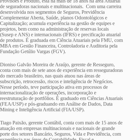
Provisões e Produto, está há mais de 18 anos na área Atuarial
de seguradoras nacionais e multinacionais. Com uma carreira
desenvolvida nos segmentos de Seguros, Previdência
Complementar Aberta, Saúde, planos Odontológicos e
Capitalização; acumula experiência na gestão de equipes e
projetos, bem como na administração de reservas locais
(Susep e ANS) e internacionais (IFRS) e precificação atuarial
de produtos. É graduada em Ciência Atuariais pela FMU, com
MBA em Gestão Financeira, Controladoria e Auditoria pela
Fundação Getúlio Vargas (FGV).
Dioniso Galvão Moreira de Araújo, gerente de Resseguro,
conta com mais de sete anos de experiência em resseguradoras
do mercado brasileiro, nas quais atuou nas áreas de
subscrição, retrocessão, riscos e inteligência de Negócios.
Nesse período, teve participação ativa em processos de
internacionalização de operações, incorporação e
reestruturação de portfólios. É graduado em Ciências Atuariais
(FEA/USP) e pós-graduando em Análise de Dados, Data
Mining e Inteligência Artificial (FIA/USP).
Tiago Paixão, gerente Contábil, conta com mais de 15 anos de
atuação em empresas multinacionais e nacionais de grande
porte dos setores Bancário, Seguros, Vida e Previdência, com
experiência nas áreas de Contabilidade, Fiscal e