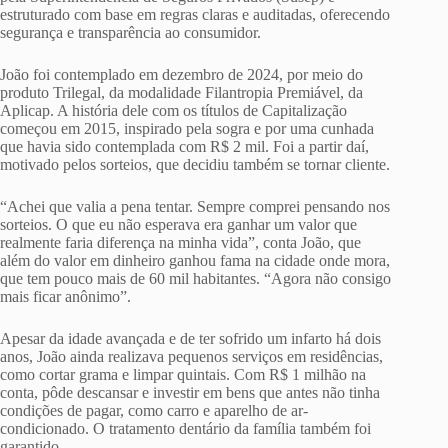
estruturado com base em regras claras e auditadas, oferecendo
segurança e transparência ao consumidor.
João foi contemplado em dezembro de 2024, por meio do
produto Trilegal, da modalidade Filantropia Premiável, da
Aplicap. A história dele com os títulos de Capitalização
começou em 2015, inspirado pela sogra e por uma cunhada
que havia sido contemplada com R$ 2 mil. Foi a partir daí,
motivado pelos sorteios, que decidiu também se tornar cliente.
“Achei que valia a pena tentar. Sempre comprei pensando nos
sorteios. O que eu não esperava era ganhar um valor que
realmente faria diferença na minha vida”, conta João, que
além do valor em dinheiro ganhou fama na cidade onde mora,
que tem pouco mais de 60 mil habitantes. “Agora não consigo
mais ficar anônimo”.
Apesar da idade avançada e de ter sofrido um infarto há dois
anos, João ainda realizava pequenos serviços em residências,
como cortar grama e limpar quintais. Com R$ 1 milhão na
conta, pôde descansar e investir em bens que antes não tinha
condições de pagar, como carro e aparelho de ar-
condicionado. O tratamento dentário da família também foi
garantido.