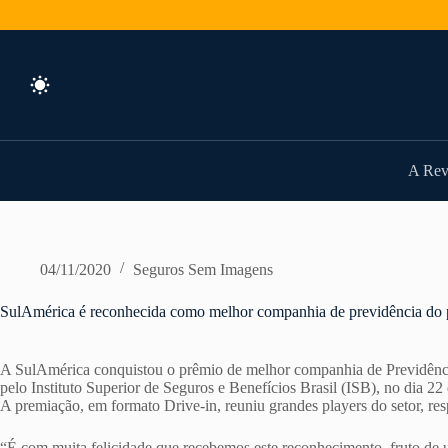
Pular
para
o
conteúdo
A Rev
04/11/2020
Seguros Sem Imagens
SulAmérica é reconhecida como melhor companhia de previdência do 
A SulAmérica conquistou o prêmio de melhor companhia de Previdênc
pelo Instituto Superior de Seguros e Benefícios Brasil (ISB), no dia 2
A premiação, em formato Drive-in, reuniu grandes players do setor, re
“É com muita felicidade que recebemos este reconhecimento, fruto de 