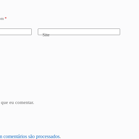
com
*
Site
 que eu comentar.
m comentários são processados
.