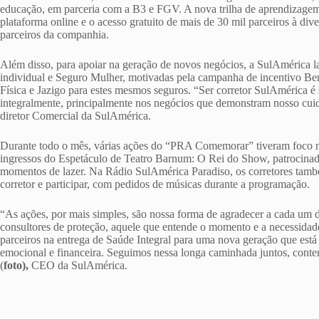
educação, em parceria com a B3 e FGV. A nova trilha de aprendizag
plataforma online e o acesso gratuito de mais de 30 mil parceiros à div
parceiros da companhia.
Além disso, para apoiar na geração de novos negócios, a SulAmérica 
individual e Seguro Mulher, motivadas pela campanha de incentivo Bem
Física e Jazigo para estes mesmos seguros. “Ser corretor SulAmérica é 
integralmente, principalmente nos negócios que demonstram nosso cui
diretor Comercial da SulAmérica.
Durante todo o mês, várias ações do “PRA Comemorar” tiveram foco no 
ingressos do Espetáculo de Teatro Barnum: O Rei do Show, patrocinado
momentos de lazer. Na Rádio SulAmérica Paradiso, os corretores tam
corretor e participar, com pedidos de músicas durante a programação.
“As ações, por mais simples, são nossa forma de agradecer a cada um d
consultores de proteção, aquele que entende o momento e a necessidade 
parceiros na entrega de Saúde Integral para uma nova geração que está
emocional e financeira. Seguimos nessa longa caminhada juntos, cont
(
foto),
CEO da SulAmérica.