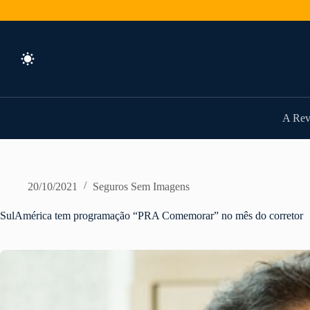
Pular
para
o
conteúdo
A Rev
20/10/2021
Seguros Sem Imagens
SulAmérica tem programação “PRA Comemorar” no mês do corretor