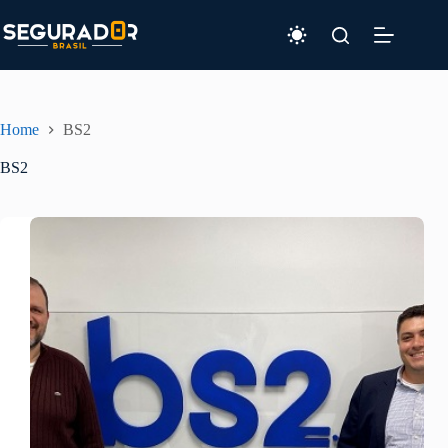
Pular
para
o
conteúdo
Home
BS2
BS2