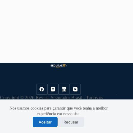
Copyright © 2026 Revista Segurador Brasil - Todos os
direitos reservados. |
Política de Privacidade
Nós usamos cookies para garantir que você tenha a melhor
experiência em nosso site.
Aceitar
Recusar
Desenvolvido por
Cloudbe