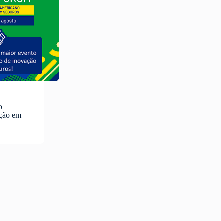
o
ação em