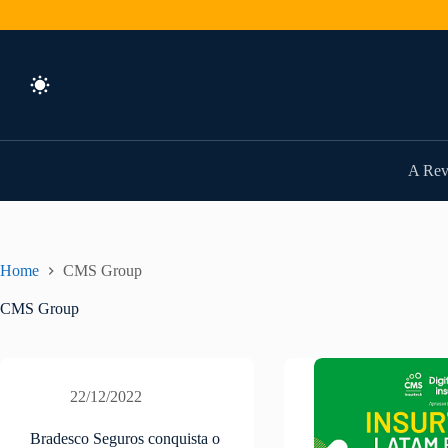
Pular
para
o
conteúdo
A Rev
Home
CMS Group
CMS Group
22/12/2022
Bradesco Seguros conquista o