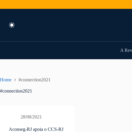
Pular
para
o
conteúdo
A Rev
Home
#connection2021
#connection2021
28/08/2021
Aconseg-RJ apoia o CCS-RJ