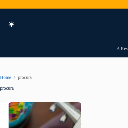
Pular
para
o
conteúdo
A Rev
Home
procura
procura