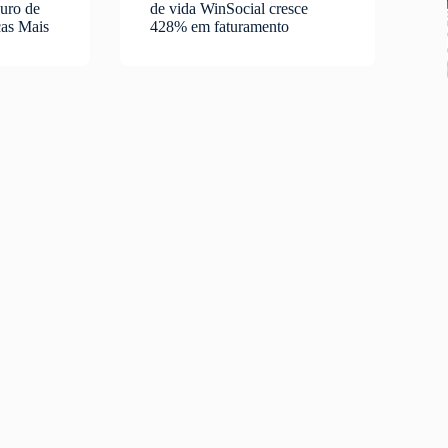
guro de
de vida WinSocial cresce
ças Mais
428% em faturamento