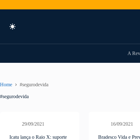
Pular
para
o
conteúdo
A Rev
Home
#segurodevida
#segurodevida
29/09/2021
16/09/2021
Icatu lança o Raio X: suporte
Bradesco Vida e Pre