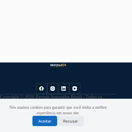
Copyright © 2026 Revista Segurador Brasil - Todos os
direitos reservados. |
Política de Privacidade
Nós usamos cookies para garantir que você tenha a melhor
experiência em nosso site.
Aceitar
Recusar
Desenvolvido por
Cloudbe