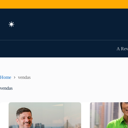
Pular
para
o
conteúdo
A Rev
Home
vendas
vendas