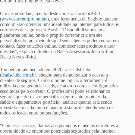
Grupo, Luiz Philipe Baeta Neves.
O mais novo lançamento deste ano é o CorretorPRO
(
www.corretorpro.online
), uma ferramenta da Segbox que tem
como missão oferecer uma identidade na internet para todos os
corretores de seguros do Brasil. “Disponibilizamos uma
plataforma online, onde o próprio corretor cria um site
personalizado, por meio do qual seus clientes podem entrar em
contato, fazer cotações online, conhecer seus produtos e tirar
dúvidas”, explica o diretor da Baeta Assessoria, João Arthur
Baeta Neves (
foto
).
Também implementado em 2020, o LeadsClube
(
leadsclube.com.br
) chegou para democratizar o acesso a
clientes de seguros. Como o nome indica, a ferramenta é
utilizada para gerenciar leads, de acordo com as configurações
escolhidas pelo corretor. O profissional pode selecionar os
seguros que deseja comercializar (entre auto, moto, vida,
saúde e equipamentos portáteis), analisar quanto está sendo
investido em cada ramo e marcar o status de atendimento de
todos os leads, entre outras funções.
“Com esse serviço, damos aos pequenos e médios corretores a
oportunidade de encontrar potenciais segurados pela internet,