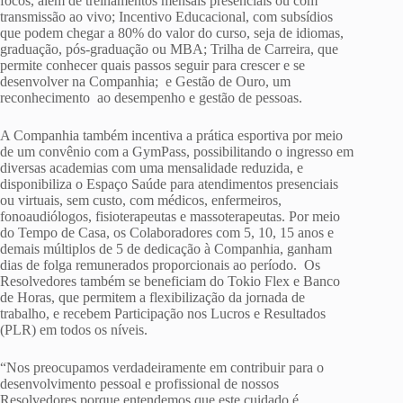
focos, além de treinamentos mensais presenciais ou com
transmissão ao vivo; Incentivo Educacional, com subsídios
que podem chegar a 80% do valor do curso, seja de idiomas,
graduação, pós-graduação ou MBA; Trilha de Carreira, que
permite conhecer quais passos seguir para crescer e se
desenvolver na Companhia; e Gestão de Ouro, um
reconhecimento ao desempenho e gestão de pessoas.
A Companhia também incentiva a prática esportiva por meio
de um convênio com a GymPass, possibilitando o ingresso em
diversas academias com uma mensalidade reduzida, e
disponibiliza o Espaço Saúde para atendimentos presenciais
ou virtuais, sem custo, com médicos, enfermeiros,
fonoaudiólogos, fisioterapeutas e massoterapeutas. Por meio
do Tempo de Casa, os Colaboradores com 5, 10, 15 anos e
demais múltiplos de 5 de dedicação à Companhia, ganham
dias de folga remunerados proporcionais ao período. Os
Resolvedores também se beneficiam do Tokio Flex e Banco
de Horas, que permitem a flexibilização da jornada de
trabalho, e recebem Participação nos Lucros e Resultados
(PLR) em todos os níveis.
“Nos preocupamos verdadeiramente em contribuir para o
desenvolvimento pessoal e profissional de nossos
Resolvedores porque entendemos que este cuidado é