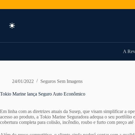
Pular
para
o
conteúdo
A Rev
24/01/2022
Seguros Sem Imagens
Tokio Marine lança Seguro Auto Econômico
Em linha com as diretrizes atuais da Susep, que visam simplificar a o
acesso ao produto, a Tokio Marine Seguradora adequa o seu portfólio
cobertura completa para colisão, incêndio, roubo e furto com preço até
Além do preço competitivo, o cliente ainda poderá contar com a quali