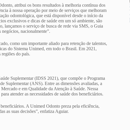
onto, atribui os bons resultados à melhoria contínua dos
ciência à nossa operação por meio de serviços que melhoram
tação odontológica, que está disponível desde o início da
ios exclusivos e dicas de saúde em um só ambiente, são
sso, lançamos o serviço de busca de rede via SMS, o Guia
os negócios, nacionalmente”.
ado, como um importante aliado para retenção de talentos,
cas do Sistema Unimed, em todo o Brasil. Em 2021,
 regiões do país.
a Saúde Suplementar (IDSS 2021), que compõe o Programa
úde Suplementar (ANS). Entre as dimensões avaliadas, a
 Mercado e em Qualidade da Atenção à Saúde. Nessa
para atender as necessidades de saúde dos beneficiários.
eneficiários. A Unimed Odonto preza pela eficiência,
das as suas decisões”, enfatiza Aguiar.