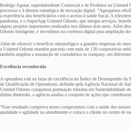
Rodrigo Aguiar, superintendente Comercial e de Produtos na Unimed Od
processos e à diretriz estratégica de inovação digital. “Agregamos efi
a experiência dos beneficiários com o acesso à saúde bucal. A teleorien
pandemia, e o SuperApp Unimed Odonto, que integra serviços, benefíc
alguns projetos importantes realizados nos últimos dois anos. Além di
Odonto Inteligente, e investimos na corretora digital para ampliação d
Além de oferecer o benefício odontológico a grandes empresas do merc
a Unimed Odonto mantém parceria com mais de 130 cooperativas médi
também ampliou a instalação de consultórios in company, em diferentes
Excelência reconhecida
A operadora está na faixa de excelência no Índice de Desempenho d
de Qualificação de Operadoras, definido pela Agência Nacional de Sa
Unimed Odonto conquistou pontuação máxima em Sustentabilidade de
última dimensão, a agência analisa o conjunto de ações que contribuem 
“Esse resultado comprova nosso compromisso com a saúde dos nossos b
qualidade e agilidade no atendimento e coloca o cliente no centro de to