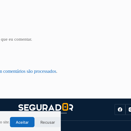
 que eu comentar.
m comentários são processados
.
Aceitar
Recusar
 site.
dos. |
Política de Privacidade