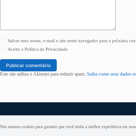
Salvar meu nome, e-mail e site neste navegador para a próxima vez
Aceito a
Política de Privacidade
Publicar comentário
Este site utiliza o Akismet para reduzir spam.
Saiba como seus dados e
Nós usamos cookies para garantir que você tenha a melhor experiência em nosso
Copyright © 2026 Revista Segurador Brasil - Todos os direitos reserva