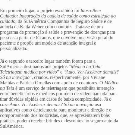
Em primeiro lugar, o projeto escolhido foi
Idoso Bem
Cuidado: Integração da cadeia de saúde como estratégia do
cuidado
, da SulAmérica Companhia de Seguro Saúde e de
autoria da Katia Weber com coautores. Trata-se de um
programa de promoção à saúde e prevenção de doenças para
pessoas a partir de 65 anos, que envolve uma visão geral do
paciente e propõe um modelo de atenção integral e
personalizada.
Já o segundo e terceiro lugar também foram para a
SulAmérica destinados aos projetos “
Médico na Tela –
Teletriagem médica por vídeo
” e “
Auto. Vc: Acelerar demais?
Só na inovação
”, criados, respectivamente, por Viviane
Mathias e Patrícia Ornellas com apoio de coautores. O
Médico
na Tela
é um serviço de teletriagem que possibilita interação
entre beneficiários e médicos por meio de videochamada para
tirar dúvidas rápidas em casos de baixa complexidade. Já o
case
Auto. Vc: Acelerar demais? Só na inovação
usa
aplicativos como de telemetria para monitorar a direção e o
comportamento dos motoristas, que, se apresentarem boas
práticas, podem receber brindes e descontos no seguro auto da
SulAmérica.