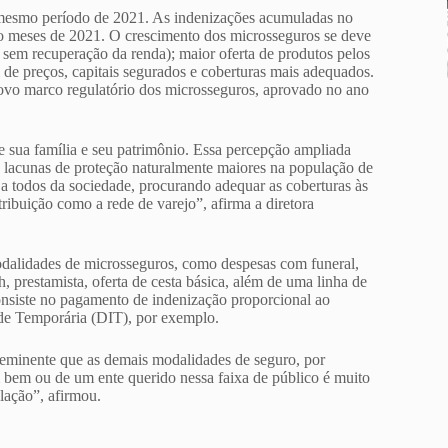
 mesmo período de 2021. As indenizações acumuladas no
co meses de 2021. O crescimento dos microsseguros se deve
sem recuperação da renda); maior oferta de produtos pelos
m de preços, capitais segurados e coberturas mais adequados.
ovo marco regulatório dos microsseguros, aprovado no ano
e sua família e seu patrimônio. Essa percepção ampliada
s lacunas de proteção naturalmente maiores na população de
a todos da sociedade, procurando adequar as coberturas às
ribuição como a rede de varejo”, afirma a diretora
odalidades de microsseguros, como despesas com funeral,
, prestamista, oferta de cesta básica, além de uma linha de
consiste no pagamento de indenização proporcional ao
ade Temporária (DIT), por exemplo.
oeminente que as demais modalidades de seguro, por
 bem ou de um ente querido nessa faixa de público é muito
lação”, afirmou.