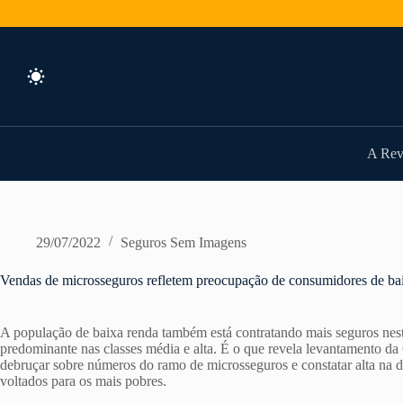
Pular
para
o
conteúdo
A Rev
29/07/2022
Seguros Sem Imagens
Vendas de microsseguros refletem preocupação de consumidores de ba
A população de baixa renda também está contratando mais seguros nes
predominante nas classes média e alta. É o que revela levantamento d
debruçar sobre números do ramo de microsseguros e constatar alta na d
voltados para os mais pobres.