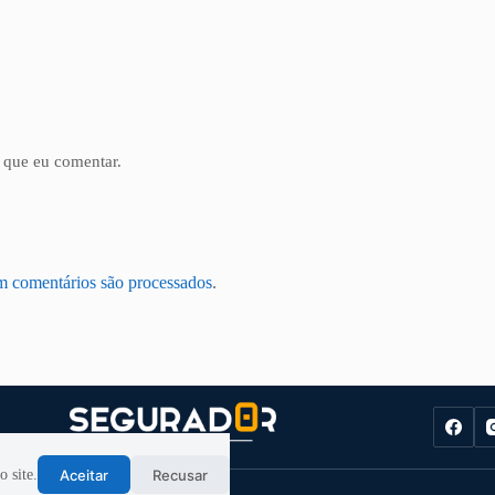
 que eu comentar.
m comentários são processados
.
Aceitar
Recusar
 site.
dos. |
Política de Privacidade