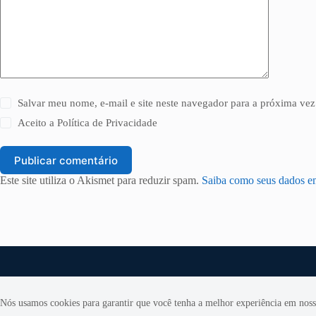
Salvar meu nome, e-mail e site neste navegador para a próxima vez
Aceito a
Política de Privacidade
Publicar comentário
Este site utiliza o Akismet para reduzir spam.
Saiba como seus dados e
Nós usamos cookies para garantir que você tenha a melhor experiência em nosso
Copyright © 2026 Revista Segurador Brasil - Todos os direitos reserva