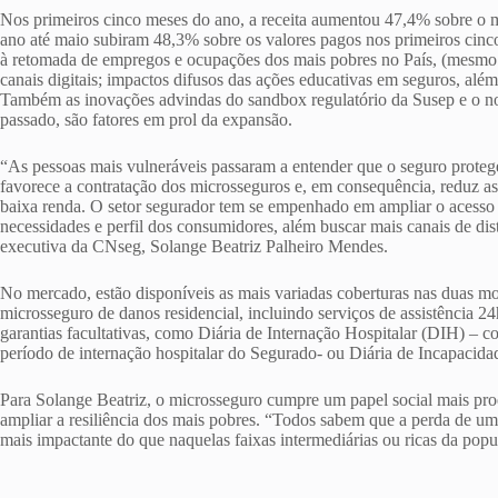
Nos primeiros cinco meses do ano, a receita aumentou 47,4% sobre o
ano até maio subiram 48,3% sobre os valores pagos nos primeiros cin
à retomada de empregos e ocupações dos mais pobres no País, (mesmo 
canais digitais; impactos difusos das ações educativas em seguros, alé
Também as inovações advindas do sandbox regulatório da Susep e o n
passado, são fatores em prol da expansão.
“As pessoas mais vulneráveis passaram a entender que o seguro proteg
favorece a contratação dos microsseguros e, em consequência, reduz a
baixa renda. O setor segurador tem se empenhado em ampliar o acesso 
necessidades e perfil dos consumidores, além buscar mais canais de dist
executiva da CNseg, Solange Beatriz Palheiro Mendes.
No mercado, estão disponíveis as mais variadas coberturas nas duas m
microsseguro de danos residencial, incluindo serviços de assistência 24h
garantias facultativas, como Diária de Internação Hospitalar (DIH) – 
período de internação hospitalar do Segurado- ou Diária de Incapacid
Para Solange Beatriz, o microsseguro cumpre um papel social mais pr
ampliar a resiliência dos mais pobres. “Todos sabem que a perda de um
mais impactante do que naquelas faixas intermediárias ou ricas da popu