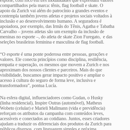
esporte, com foco em três modalidades que expressam valores
compartilhados pela marca: tênis, flag football e skate. O
apoio da Zurich vai além do patrocínio a grandes eventos e
contempla também jovens atletas e projetos sociais voltados à
inclusão e ao desenvolvimento humano. A seguradora é
apoiadora, por exemplo, das Irmãs do Tênis, Agatha e Tabatha
Carvalho – jovens atletas são um exemplo da inclusão de
meninas no esporte –, do atleta de skate Zion Furegato, e das
seleções brasileiras feminina e masculina de flag football.
“O esporte é uma ponte poderosa entre pessoas, gerações e
valores. Ele conecta princípios como disciplina, resiliência,
empatia e superação, os mesmos que movem a Zurich e nos
aproximam dos nossos clientes e parceiros. Mais do que
visibilidade, buscamos gerar impacto positivo e ampliar o
acesso à cultura do seguro de forma leve, inclusiva e
transformadora”, pontua Lucía.
Na esfera digital, influenciadores como Gudan, o Husky
(linha residencial), Inspire Outras (automóvel), Matheus
Wobeto (celular) e Marieli Mallmann (vida e previdência)
reforçam os atributos da campanha com conteúdos leves,
acessíveis e conectados ao cotidiano. Juntos, esses criadores
ajudam a traduzir os diferenciais dos produtos da Zurich para
públicos diversos, com linguagem simples e próxima.