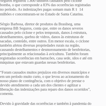
Seguros registrou 1.800 sinistros causados pelo ciclone
bomba, o que corresponde a 83% das ocorrências registradas
no período. As indenizações pagas somam mais R﹩ 14
milhões e concentraram-se no Estado de Santa Catarina.
Sérgio Barbosa, diretor de produtos da Brasilseg, uma
empresa BB Seguros, conta que, entre os danos severos
causados pelo ciclone e pelos temporais, danos à estrutura,
destelhamentos, quebra de vidros, danos às estruturas de
sacadas, conteúdo, entre outros. Em menor escala, o ciclone
também afetou diversas propriedades rurais na região,
causando destelhamentos e desmoronamento de benfeitorias,
principalmente as relacionadas à avicultura. Também foram
registradas ocorrências em barracões, casa sede, silos e até em
máquinas que estavam guardas nessas benfeitorias.
“Foram causados muitos prejuízos em diversos municípios e
em um período muito curto, o que levou ao acionamento do
nosso plano de contingência, com o objetivo de prestar o
devido atendimento a cada um dos clientes e agilizar a
liberação das indenizações para reparo dos danos ocorridos”,
comenta.
Devido à gravidade das ocorrências e também à pandemia do