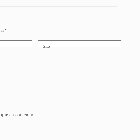
com
*
Site
 que eu comentar.