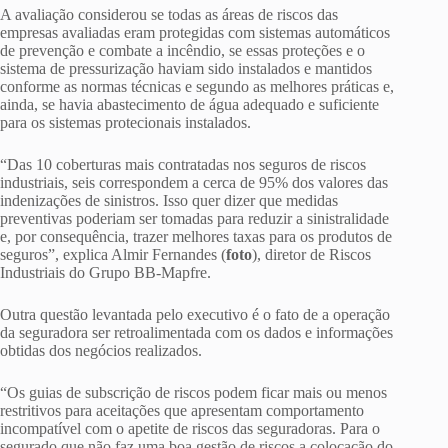
A avaliação considerou se todas as áreas de riscos das
empresas avaliadas eram protegidas com sistemas automáticos
de prevenção e combate a incêndio, se essas proteções e o
sistema de pressurização haviam sido instalados e mantidos
conforme as normas técnicas e segundo as melhores práticas e,
ainda, se havia abastecimento de água adequado e suficiente
para os sistemas protecionais instalados.
“Das 10 coberturas mais contratadas nos seguros de riscos
industriais, seis correspondem a cerca de 95% dos valores das
indenizações de sinistros. Isso quer dizer que medidas
preventivas poderiam ser tomadas para reduzir a sinistralidade
e, por consequência, trazer melhores taxas para os produtos de
seguros”, explica Almir Fernandes (
foto
), diretor de Riscos
Industriais do Grupo BB-Mapfre.
Outra questão levantada pelo executivo é o fato de a operação
da seguradora ser retroalimentada com os dados e informações
obtidas dos negócios realizados.
“Os guias de subscrição de riscos podem ficar mais ou menos
restritivos para aceitações que apresentam comportamento
incompatível com o apetite de riscos das seguradoras. Para o
segurado que não faz uma boa gestão de riscos a colocação do