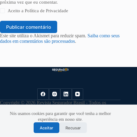
próxima vez que eu comentar.
Aceito a
Política de Privacidade
Publicar comentário
Este site utiliza o Akismet para reduzir spam.
Saiba como seus
dados em comentários são processados
.
Copyright © 2026 Revista Segurador Brasil - Todos os
direitos reservados. |
Política de Privacidade
Nós usamos cookies para garantir que você tenha a melhor
experiência em nosso site.
Aceitar
Recusar
Desenvolvido por
Cloudbe