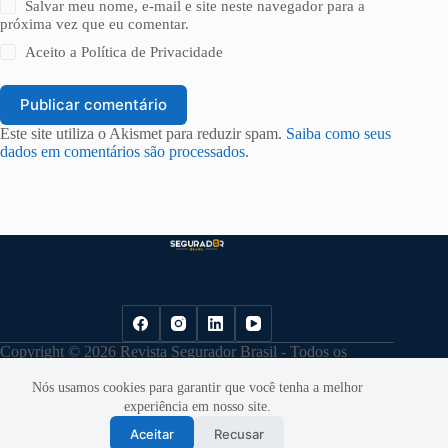
Salvar meu nome, e-mail e site neste navegador para a
próxima vez que eu comentar.
Aceito a
Política de Privacidade
Publicar comentário
Este site utiliza o Akismet para reduzir spam.
Saiba como seus
dados em comentários são processados
.
Copyright © 2026 Revista Segurador Brasil - Todos os
direitos reservados. |
Política de Privacidade
Nós usamos cookies para garantir que você tenha a melhor
experiência em nosso site.
Aceitar
Recusar
Desenvolvido por
Cloudbe