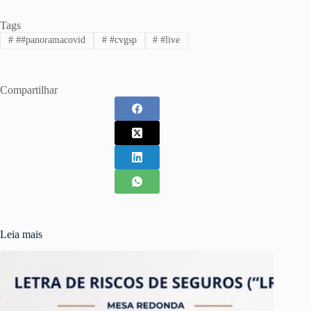
Tags
#
##panoramacovid
#
#cvgsp
#
#live
Compartilhar
Leia mais